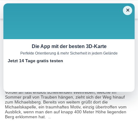
Menu
✕
Wandern
Die App mit der besten 3D-Karte
Perfekte Orientierung & mehr Sicherheit in jedem Gelände
3B- Land: Lemberger-Tour
Jetzt 14 Tage gratis testen
10.2 km
02:42 h
194 m
194 m
Eine Tour
Tourismusnetzwerk Baden-Württemberg, 3B-
von:
Tourismus Team
Vorbei an fast endlos scheinenden Weinreben, welche im
Sommer prall von Trauben hängen, zieht sich der Weg hinauf
zum Michaelsberg. Bereits von weitem grüßt dort die
Michaelskapelle, ein traumhaftes Motiv, einzig übertroffen vom
Ausblick, wenn man den auf knapp 400 Meter Höhe liegenden
Berg erklommen hat. ..