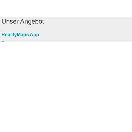
Unser Angebot
RealityMaps App
Tourenplaner
Touren finden
Shop
Touren entdecken
Schönste Wandertouren
Top-Touren
Top-Regionen
Skitouren
Infos & Service
News