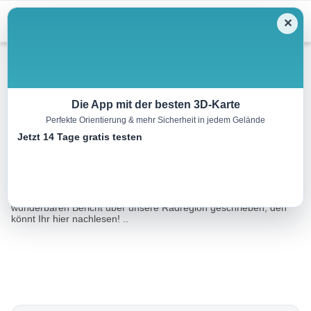
Menu
✕
Radtour
Die App mit der besten 3D-Karte
Perfekte Orientierung & mehr Sicherheit in jedem Gelände
352 Radtour “Steyrtalblick”
Jetzt 14 Tage gratis testen
19.0 km
02:00 h
210 m
m
Eine Tour von:
TOURDATA
Unsere liebe Bloggerin Angelika Mandler-Saul hat einen
wunderbaren Bericht über unsere Radregion geschrieben, den
könnt Ihr hier nachlesen! ..