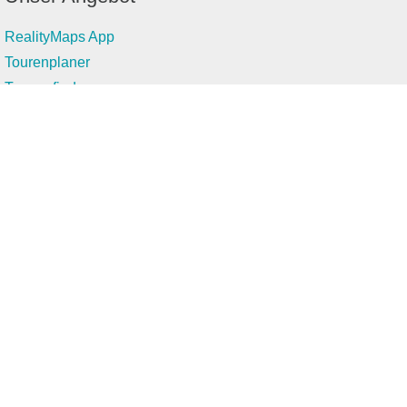
RealityMaps App
Tourenplaner
Touren finden
Shop
Touren entdecken
Schönste Wandertouren
Top-Touren
Top-Regionen
Skitouren
Infos & Service
News
FAQs
Über uns