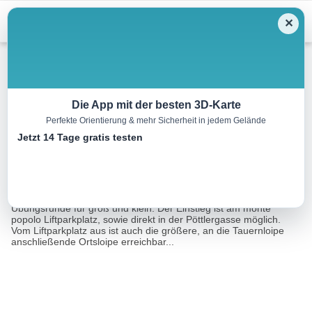
Menu
✕
Langlauf
Die App mit der besten 3D-Karte
Perfekte Orientierung & mehr Sicherheit in jedem Gelände
35 | Pöttlerloipe
Jetzt 14 Tage gratis testen
1.0 km
00:19 h
18 m
21 m
Eine Tour von:
Outdooractive
Die anfängerfreundliche Pöttlerloipe direkt im Ort ist eine perfekte
Übungsrunde für groß und klein. Der Einstieg ist am monte
popolo Liftparkplatz, sowie direkt in der Pöttlergasse möglich.
Vom Liftparkplatz aus ist auch die größere, an die Tauernloipe
anschließende Ortsloipe erreichbar...