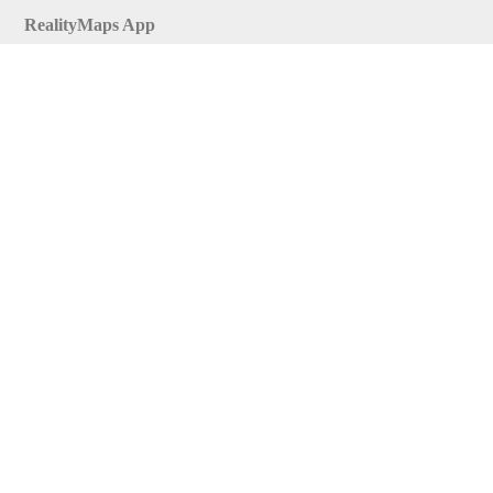
RealityMaps App
Tourenplaner
Touren finden
Shop
Touren entdecken
Schönste Wandertouren
Top-Touren
Top-Regionen
Skitouren
Infos & Service
News
FAQs
Über uns