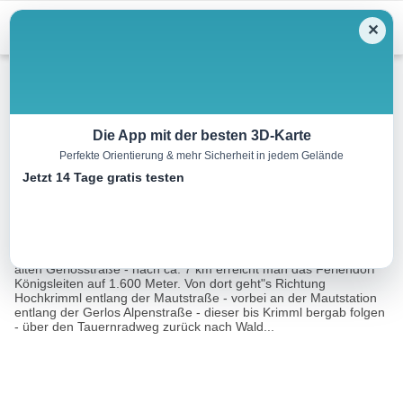
Menu
✕
Mountainbike
Die App mit der besten 3D-Karte
Perfekte Orientierung & mehr Sicherheit in jedem Gelände
2B Königsleiten
Jetzt 14 Tage gratis testen
27.9 km
03:15 h
765 m
762 m
Eine Tour von:
Outdooractive
Im Walder Ortszentrum bei der Kirche auf die B 165 entlang der
alten Gerlosstraße - nach ca. 7 km erreicht man das Feriendorf
Königsleiten auf 1.600 Meter. Von dort geht"s Richtung
Hochkrimml entlang der Mautstraße - vorbei an der Mautstation
entlang der Gerlos Alpenstraße - dieser bis Krimml bergab folgen
- über den Tauernradweg zurück nach Wald...