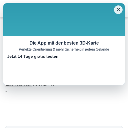
Menu
✕
Langlauf
Die App mit der besten 3D-Karte
Perfekte Orientierung & mehr Sicherheit in jedem Gelände
2023_SKI-TRAIL_MINI 4,3
Jetzt 14 Tage gratis testen
km_Grän / 2 Startrunden
4.3 km
00:20 h
20 m
20 m
Eine Tour von:
TOURDATA
..