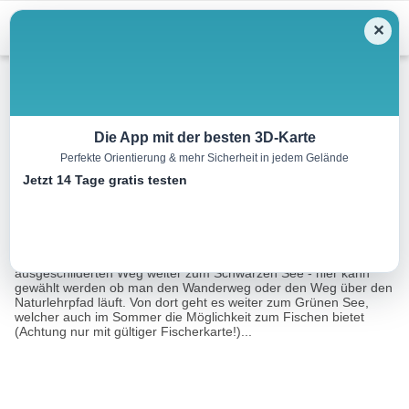
Menu
✕
Wandern
Die App mit der besten 3D-Karte
Perfekte Orientierung & mehr Sicherheit in jedem Gelände
Zwei Seenwanderung
Jetzt 14 Tage gratis testen
8.3 km
04:30 h
368 m
831 m
Eine Tour von:
Contwise
Nach der Auffahrt mit dem Mutzkopfsessellift folgt man dem
ausgeschilderten Weg weiter zum Schwarzen See - hier kann
gewählt werden ob man den Wanderweg oder den Weg über den
Naturlehrpfad läuft. Von dort geht es weiter zum Grünen See,
welcher auch im Sommer die Möglichkeit zum Fischen bietet
(Achtung nur mit gültiger Fischerkarte!)...