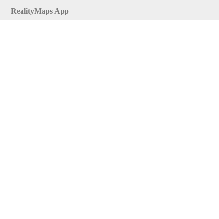
RealityMaps App
Tourenplaner
Touren finden
Shop
Touren entdecken
Schönste Wandertouren
Top-Touren
Top-Regionen
Skitouren
Infos & Service
News
FAQs
Über uns