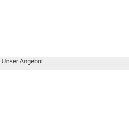
Unser Angebot
RealityMaps App
Tourenplaner
Touren finden
Shop
Touren entdecken
Schönste Wandertouren