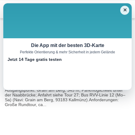
Menu
✕
Wandern
Die App mit der besten 3D-Karte
Perfekte Orientierung & mehr Sicherheit in jedem Gelände
Zur Burg Wolfsegg
Jetzt 14 Tage gratis testen
13.5 km
04:30 h
430 m
430 m
Eine Tour
Rother Wanderführer Rund um Regensburg (Eva
von:
Krötz)
Ausgangspunkt: Grain am Berg, 345 m, Parkmöglichkeit unter
der Naabbrücke; Anfahrt siehe Tour 27; Bus RVV-Linie 12 (Mo–
Sa) (Navi: Grain am Berg, 93183 Kallmünz).Anforderungen:
Große Rundtour, ca...