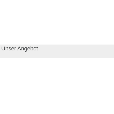
Unser Angebot
RealityMaps App
Tourenplaner
Touren finden
Shop
Touren entdecken
Schönste Wandertouren
Top-Touren