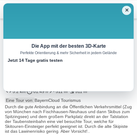
Menu
✕
Skitour
Die App mit der besten 3D-Karte
Perfekte Orientierung & mehr Sicherheit in jedem Gelände
Zum Taubenstein –
Jetzt 14 Tage gratis testen
Gipfelstüberl entlang der
ehemaligen Skipiste
5.2 km
01:49 h
511 m
511 m
Eine Tour von:
BayernCloud Tourismus
Durch die gute Anbindung an die Öffentlichen Verkehrsmittel (Zug
von München nach Fischhausen-Neuhaus und dann Skibus zum
Spitzingsee) und dem großem Parkplatz direkt an der Talstation
der Taubensteinbahn eine viel besuchte Tour, welche für
Skitouren-Einsteiger perfekt geeignet ist. Durch die alte Skipiste
ist das Lawinenrisiko gering. Aber Vorsicht!..