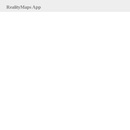
RealityMaps App
Tourenplaner
Touren finden
Shop
Touren entdecken
Schönste Wandertouren
Top-Touren
Top-Regionen
Skitouren
Infos & Service
News
FAQs
Über uns