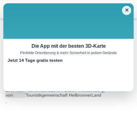
Menu
✕
Wandern
Die App mit der besten 3D-Karte
Perfekte Orientierung & mehr Sicherheit in jedem Gelände
ZA2 Seenweg – Wander3Klang
Jetzt 14 Tage gratis testen
Zaberfeld
6.8 km
01:46 h
69 m
69 m
Eine Tour
Tourismusnetzwerk Baden-Württemberg,
von:
Touristikgemeinschaft HeilbronnerLand
..