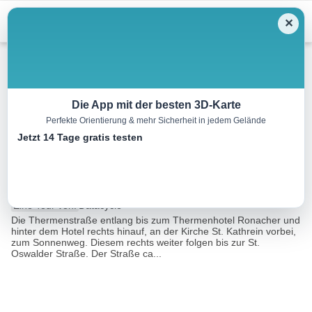
Menu
✕
Wandern
Die App mit der besten 3D-Karte
Perfekte Orientierung & mehr Sicherheit in jedem Gelände
WW 02: Bad Kleinkirchheim –
Jetzt 14 Tage gratis testen
Panoramaweg
7.2 km
03:20 h
431 m
362 m
Eine Tour von:
Datacycle
Die Thermenstraße entlang bis zum Thermenhotel Ronacher und
hinter dem Hotel rechts hinauf, an der Kirche St. Kathrein vorbei,
zum Sonnenweg. Diesem rechts weiter folgen bis zur St.
Oswalder Straße. Der Straße ca...