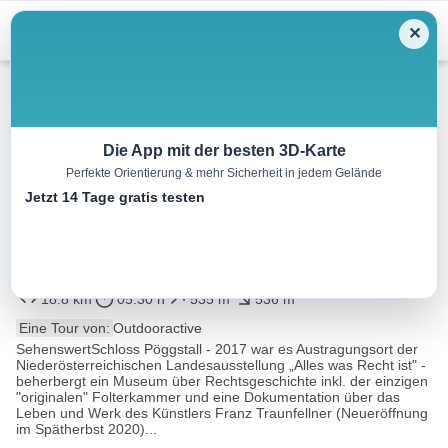
Menu
✕
Wandern
Die App mit der besten 3D-Karte
Perfekte Orientierung & mehr Sicherheit in jedem Gelände
Wirt´n Weg – Pöggstall-
Jetzt 14 Tage gratis testen
Neukirchen-Würnsdorf-
Loibersdorf, Nr. 70
18.8 km
05:30 h
535 m
536 m
Eine Tour von:
Outdooractive
SehenswertSchloss Pöggstall - 2017 war es Austragungsort der
Niederösterreichischen Landesausstellung „Alles was Recht ist" -
beherbergt ein Museum über Rechtsgeschichte inkl. der einzigen
"originalen" Folterkammer und eine Dokumentation über das
Leben und Werk des Künstlers Franz Traunfellner (Neueröffnung
im Spätherbst 2020)...