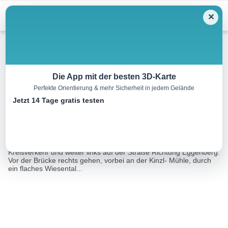
Menu
✕
Winterwandern
Die App mit der besten 3D-Karte
Perfekte Orientierung & mehr Sicherheit in jedem Gelände
Winterwanderung Aumühle
Jetzt 14 Tage gratis testen
12.6 km
03:20 h
138 m
146 m
Eine Tour von:
TOURDATA
Ausgehend vom Attergauer Freizeitzentrum geht es Richtung
Kreisverkehr und weiter links auf der Straße Richtung Eggenberg.
Vor der Brücke rechts gehen, vorbei an der Kinzl- Mühle, durch
ein flaches Wiesental...