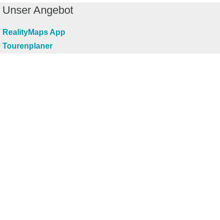
Unser Angebot
RealityMaps App
Tourenplaner
Touren finden
Shop
Touren entdecken
Schönste Wandertouren
Top-Touren
Top-Regionen
Skitouren
Infos & Service
News
FAQs