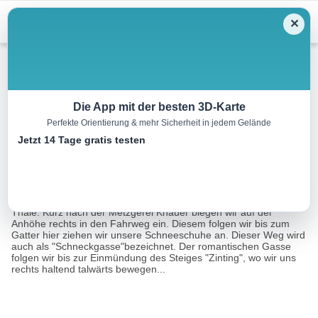
Menu
✕
Winterwandern
Die App mit der besten 3D-Karte
Perfekte Orientierung & mehr Sicherheit in jedem Gelände
Winterwandern Brixner Gangl
Jetzt 14 Tage gratis testen
7.2 km
03:00 h
150 m
150 m
Eine Tour von:
Contwise
Wir starten diese Rundwanderung im Zentrum von Brixen im
Thale. Kurz nach der Metzgerei Knauer biegen wir auf der
Anhöhe rechts in den Fahrweg ein. Diesem folgen wir bis zum
Gatter hier ziehen wir unsere Schneeschuhe an. Dieser Weg wird
auch als "Schneckgasse"bezeichnet. Der romantischen Gasse
folgen wir bis zur Einmündung des Steiges "Zinting", wo wir uns
rechts haltend talwärts bewegen...