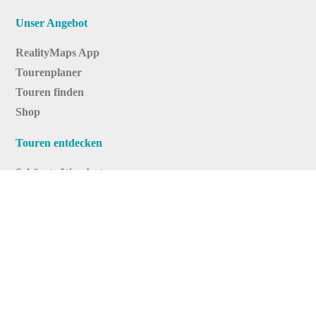
Unser Angebot
RealityMaps App
Tourenplaner
Touren finden
Shop
Touren entdecken
Schönste Wandertouren
Top-Touren
Top-Regionen
Skitouren
Infos & Service
News
FAQs