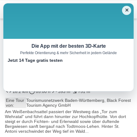
Menu
✕
Wandern
Die App mit der besten 3D-Karte
Perfekte Orientierung & mehr Sicherheit in jedem Gelände
Westweg-Etappe 11 ost
Jetzt 14 Tage gratis testen
Weißenbachsattel (Todtmoos)-
Schweigmatt (Schopfheim)
18.2 km
05:00 h
393 m
751 m
Eine Tour
Tourismusnetzwerk Baden-Württemberg, Black Forest
von:
Tourism Agency GmbH
Am Weißenbachsattel passiert der Westweg das „Tor zum
Wehratal“ und führt dann hinunter zur Hochkopfhütte. Von dort
steigt er durch Fichten- und Erlenwald sowie über duftende
Bergwiesen sanft bergauf nach Todtmoos-Lehen. Hinter St.
Antoni verschwindet der Weg tief im Wald...