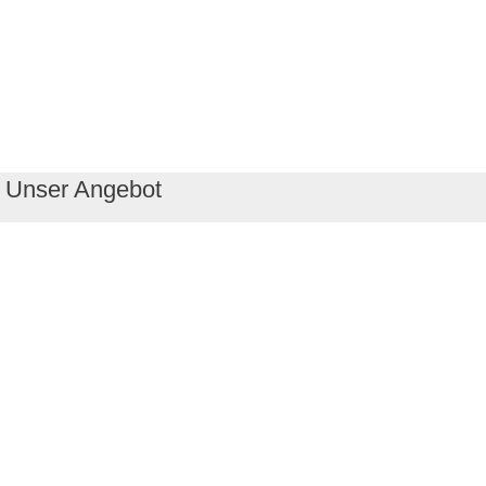
Unser Angebot
RealityMaps App
Tourenplaner
Touren finden
Shop
Touren entdecken
Schönste Wandertouren
Top-Touren
Top-Regionen