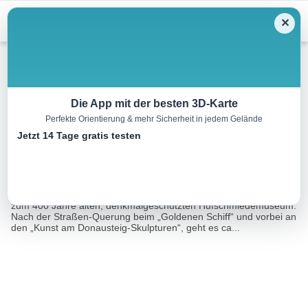
Menu
✕
Wandern
Die App mit der besten 3D-Karte
Perfekte Orientierung & mehr Sicherheit in jedem Gelände
Weltkulturerbe-Wanderung
Jetzt 14 Tage gratis testen
14.5 km
04:05 h
369 m
369 m
Eine Tour von:
TOURDATA
Beschreibung:Vom Gemeindeamt geht’s auf der Sauwaldstraße
zum 400 Jahre alten, denkmalgeschützten Hufschmiedemuseum.
Nach der Straßen-Querung beim „Goldenen Schiff“ und vorbei an
den „Kunst am Donausteig-Skulpturen“, geht es ca...