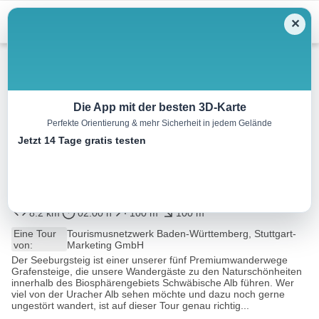
Menu
✕
Wandern
Die App mit der besten 3D-Karte
Perfekte Orientierung & mehr Sicherheit in jedem Gelände
Weinwanderweg Bad
Jetzt 14 Tage gratis testen
Cannstatt: Vom Max-Eyth-See
nach Steinhaldenfeld
8.2 km
02:00 h
100 m
100 m
Eine Tour
Tourismusnetzwerk Baden-Württemberg, Stuttgart-
von:
Marketing GmbH
Der Seeburgsteig ist einer unserer fünf Premiumwanderwege
Grafensteige, die unsere Wandergäste zu den Naturschönheiten
innerhalb des Biosphärengebiets Schwäbische Alb führen. Wer
viel von der Uracher Alb sehen möchte und dazu noch gerne
ungestört wandert, ist auf dieser Tour genau richtig...