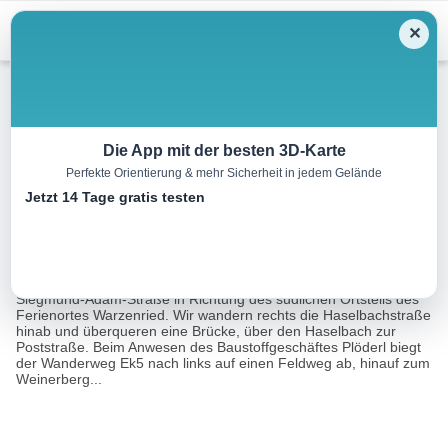
Menu
✕
Wandern
Die App mit der besten 3D-Karte
Perfekte Orientierung & mehr Sicherheit in jedem Gelände
Weinerbergweg
Jetzt 14 Tage gratis testen
4.0 km
01:00 h
2582 m
1470 m
Eine Tour von:
Landkreis Cham
Von der Wandertafel bei der Kirche gehen wir entlang der
Siegmund-Adam-Straße in Richtung des südlichen Ortsteils des
Ferienortes Warzenried. Wir wandern rechts die Haselbachstraße
hinab und überqueren eine Brücke, über den Haselbach zur
Poststraße. Beim Anwesen des Baustoffgeschäftes Plöderl biegt
der Wanderweg Ek5 nach links auf einen Feldweg ab, hinauf zum
Weinerberg...