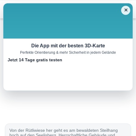
Menu
✕
Wandern
Die App mit der besten 3D-Karte
Perfekte Orientierung & mehr Sicherheit in jedem Gelände
Weg der Schweiz, Etappe 1/4
Jetzt 14 Tage gratis testen
9.0 km
03:00 h
520 m
520 m
Eine Tour von:
SchweizMobil
..
Von der Rütliwiese her geht es am bewaldeten Steilhang
hoch auf den Seelisberg. Herrschaftliche Gebäude und