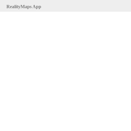
RealityMaps App
Tourenplaner
Touren finden
Shop
Touren entdecken
Schönste Wandertouren
Top-Touren
Top-Regionen
Skitouren
Infos & Service
News
FAQs
Über uns