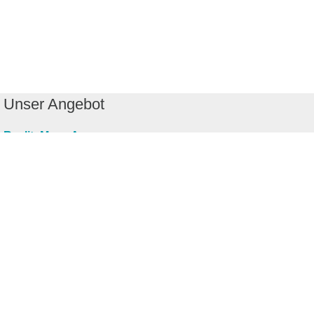
Unser Angebot
RealityMaps App
Tourenplaner
Touren finden
Shop
Touren entdecken
Schönste Wandertouren
Top-Touren
Top-Regionen
Skitouren