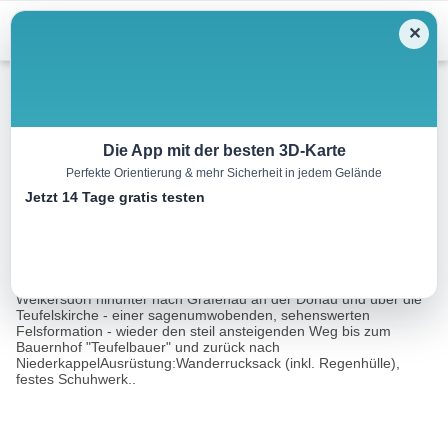
Menu
✕
Wandern
Die App mit der besten 3D-Karte
Perfekte Orientierung & mehr Sicherheit in jedem Gelände
Wanderweg Teufelskirche
Jetzt 14 Tage gratis testen
6.0 km
02:05 h
327 m
343 m
Eine Tour von:
TOURDATA
Beschreibung:Ausgehend vom Ortsplatz in Niederkappel über
Weikersdorf hinunter nach Grafenau an der Donau und über die
Teufelskirche - einer sagenumwobenden, sehenswerten
Felsformation - wieder den steil ansteigenden Weg bis zum
Bauernhof "Teufelbauer" und zurück nach
NiederkappelAusrüstung:Wanderrucksack (inkl. Regenhülle),
festes Schuhwerk..