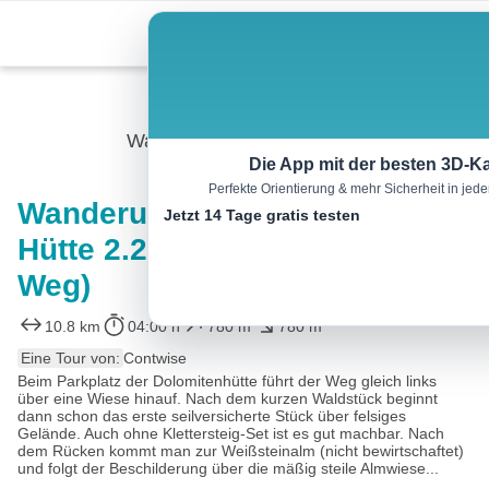
Skip
Menu
to
content
Wandern
Die App mit der besten 3D-Ka
Perfekte Orientierung & mehr Sicherheit in je
Wanderung zur Karlsbader
Jetzt 14 Tage gratis testen
Hütte 2.260m (über Rudi-Eller-
Weg)
10.8 km
04:00 h
780 m
780 m
Eine Tour von:
Contwise
Beim Parkplatz der Dolomitenhütte führt der Weg gleich links
über eine Wiese hinauf. Nach dem kurzen Waldstück beginnt
dann schon das erste seilversicherte Stück über felsiges
Gelände. Auch ohne Klettersteig-Set ist es gut machbar. Nach
dem Rücken kommt man zur Weißsteinalm (nicht bewirtschaftet)
und folgt der Beschilderung über die mäßig steile Almwiese...