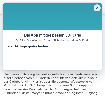
Menu
✕
Wandern
Die App mit der besten 3D-Karte
Perfekte Orientierung & mehr Sicherheit in jedem Gelände
Wanderparadies Grünberg bei
Jetzt 14 Tage gratis testen
Gmunden – Traunmüllersteig
2.6 km
01:59 h
495 m
15 m
Eine Tour von:
TOURDATA
Der Traunmüllersteig beginnt eigentlich auf der Seeleitenstraße in
einer Seehöhe von 800 Metern und führt von dort direkt hinauf
zur Grünberg-Alm. Hier ist aber die gesamte Wegstrecke vom
Parkplatz bei der Grünbergseilbahn bis zum Grünberggipgel
beschrieben.Am Parkplatz bei der Grünbergseilbahn im
Gmundner Ortsteil Weyer nimmt die Wanderung ihren Ausgang...