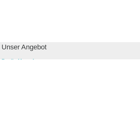
Unser Angebot
RealityMaps App
Tourenplaner
Touren finden
Shop
Touren entdecken
Schönste Wandertouren
Top-Touren
Top-Regionen
Skitouren