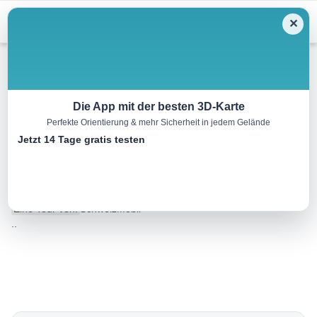
Menu
✕
Wandern
Die App mit der besten 3D-Karte
Perfekte Orientierung & mehr Sicherheit in jedem Gelände
Walserweg Gottardo, Etappe
Jetzt 14 Tage gratis testen
14/14
16.0 km
06:00 h
1150 m
1000 m
Eine Tour von:
SchweizMobil
..