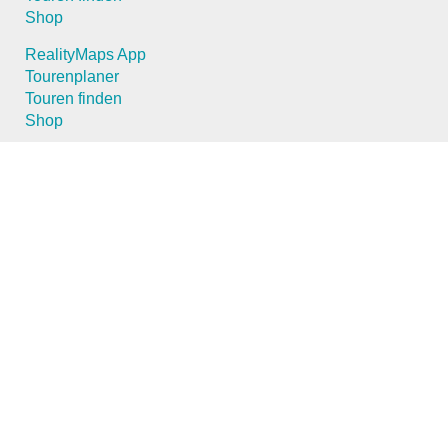
Shop
RealityMaps App
Tourenplaner
Touren finden
Shop
Touren entdecken
Schönste Wandertouren
Top-Touren
Top-Regionen
Skitouren
Schönste Wandertouren
Top-Touren
Top-Regionen
Skitouren
Infos & Service