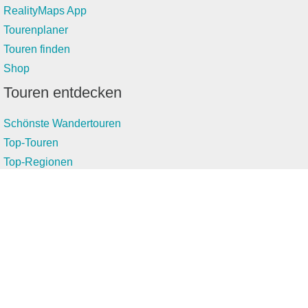
RealityMaps App
Tourenplaner
Touren finden
Shop
Touren entdecken
Schönste Wandertouren
Top-Touren
Top-Regionen
Skitouren
Infos & Service
News
FAQs
Über uns