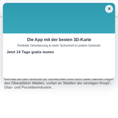
Menu
✕
Radtour
Die App mit der besten 3D-Karte
Perfekte Orientierung & mehr Sicherheit in jedem Gelände
Waldnaabtalradweg
Jetzt 14 Tage gratis testen
85.1 km
07:10 h
420 m
860 m
Eine Tour von:
Tourismusverband Ostbayern e.V.
Die anspruchsvolle Fahrradtour beginnt an der Silberhütte bei
Bärnau an der Grenze zu Tschechien und führt über sanfte Hügel
des Oberpfälzer Waldes, vorbei an Städten der einstigen Knopf-,
Glas- und Porzellanindustrie...