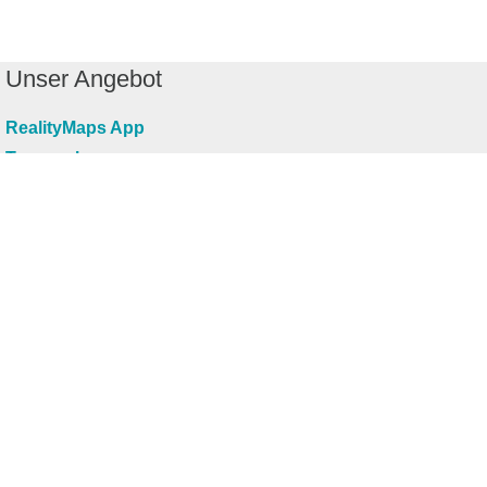
Unser Angebot
RealityMaps App
Tourenplaner
Touren finden
Shop
Touren entdecken
Schönste Wandertouren
Top-Touren
Top-Regionen
Skitouren
Infos & Service
News