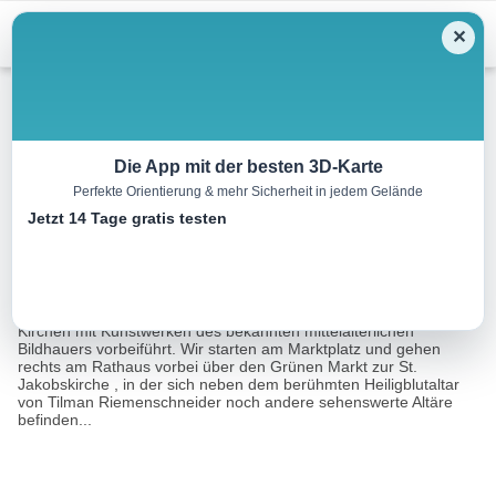
Menu
✕
Wandern
Die App mit der besten 3D-Karte
Perfekte Orientierung & mehr Sicherheit in jedem Gelände
W1: Detwanger Weg
Jetzt 14 Tage gratis testen
3.5 km
01:10 h
107 m
107 m
Eine Tour von:
Tourismusverband Romantisches Franken
Der Weg wird auch Riemenschneiderweg genannt, da er an drei
Kirchen mit Kunstwerken des bekannten mittelalterlichen
Bildhauers vorbeiführt. Wir starten am Marktplatz und gehen
rechts am Rathaus vorbei über den Grünen Markt zur St.
Jakobskirche , in der sich neben dem berühmten Heiligblutaltar
von Tilman Riemenschneider noch andere sehenswerte Altäre
befinden...