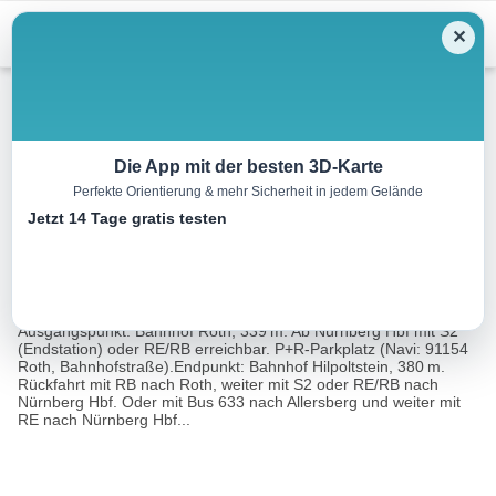
Menu
✕
Wandern
Die App mit der besten 3D-Karte
Perfekte Orientierung & mehr Sicherheit in jedem Gelände
Von Roth nach Hilpoltstein
Jetzt 14 Tage gratis testen
16.2 km
04:00 h
112 m
71 m
Eine Tour
Rother Wanderführer Rund um Nürnberg (Gerhard
von:
Heimler, Wolfgang Schmieg)
Ausgangspunkt: Bahnhof Roth, 339 m. Ab Nürnberg Hbf mit S2
(Endstation) oder RE/RB erreichbar. P+R-Parkplatz (Navi: 91154
Roth, Bahnhofstraße).Endpunkt: Bahnhof Hilpoltstein, 380 m.
Rückfahrt mit RB nach Roth, weiter mit S2 oder RE/RB nach
Nürnberg Hbf. Oder mit Bus 633 nach Allersberg und weiter mit
RE nach Nürnberg Hbf...