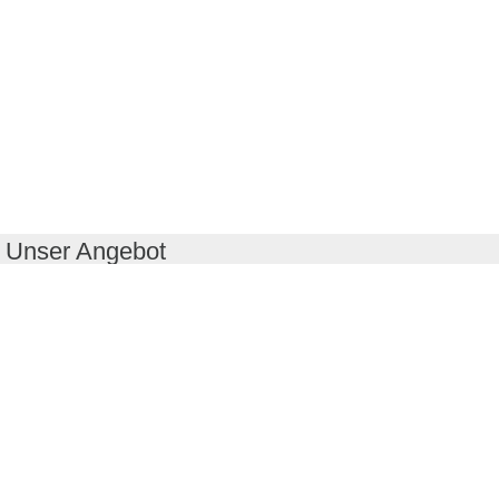
Unser Angebot
RealityMaps App
Tourenplaner
Touren finden
Shop
Touren entdecken
Schönste Wandertouren