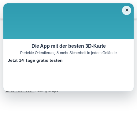
Menu
✕
Wandern
Die App mit der besten 3D-Karte
Perfekte Orientierung & mehr Sicherheit in jedem Gelände
Von Padrón nach Santiago de
Jetzt 14 Tage gratis testen
Compostela
25.1 km
00:00 h
570 m
310 m
Eine Tour von:
RealityMaps
..