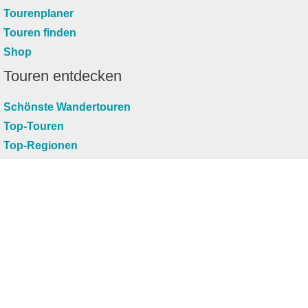
Tourenplaner
Touren finden
Shop
Touren entdecken
Schönste Wandertouren
Top-Touren
Top-Regionen
Skitouren
Infos & Service
News
FAQs
Über uns
RealityMaps