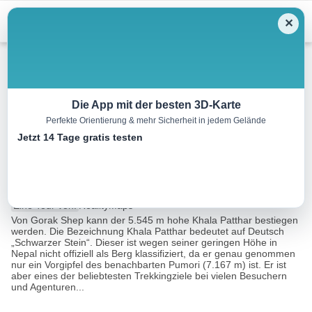
Menu
✕
Bergwandern
Die App mit der besten 3D-Karte
Perfekte Orientierung & mehr Sicherheit in jedem Gelände
Von Lukla zum Mount Everest
Jetzt 14 Tage gratis testen
Basislager, Tag 7
10.0 km
05:00 h
400 m
0 m
Eine Tour von:
RealityMaps
Von Gorak Shep kann der 5.545 m hohe Khala Patthar bestiegen
werden. Die Bezeichnung Khala Patthar bedeutet auf Deutsch
„Schwarzer Stein“. Dieser ist wegen seiner geringen Höhe in
Nepal nicht offiziell als Berg klassifiziert, da er genau genommen
nur ein Vorgipfel des benachbarten Pumori (7.167 m) ist. Er ist
aber eines der beliebtesten Trekkingziele bei vielen Besuchern
und Agenturen...