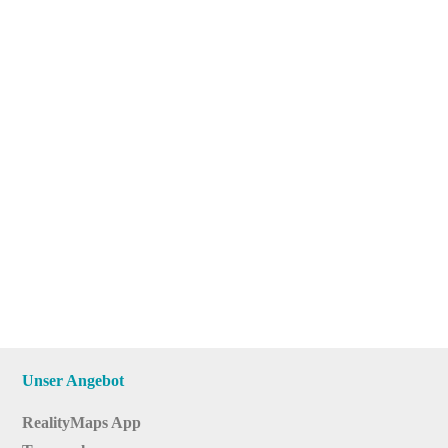
Unser Angebot
RealityMaps App