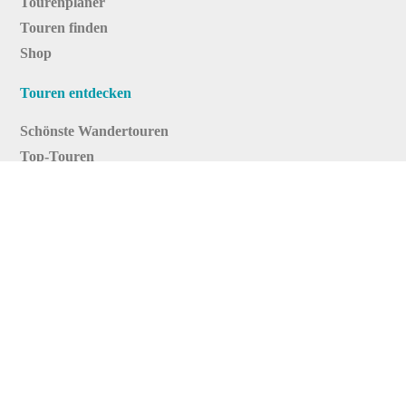
Tourenplaner
Touren finden
Shop
Touren entdecken
Schönste Wandertouren
Top-Touren
Top-Regionen
Skitouren
Infos & Service
News
FAQs
Über uns
RealityMaps