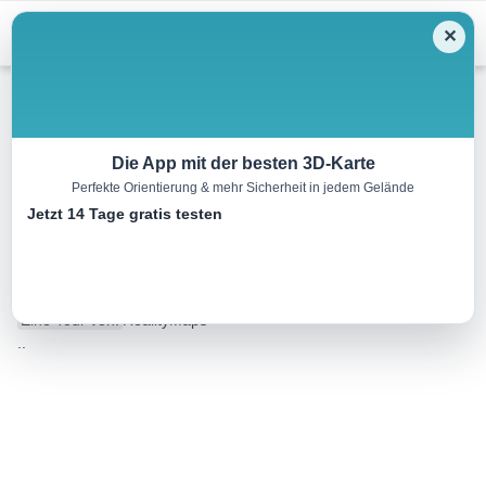
Menu
✕
Wandern
Die App mit der besten 3D-Karte
Perfekte Orientierung & mehr Sicherheit in jedem Gelände
Von La Puebla de Arganzón
Jetzt 14 Tage gratis testen
nach Haro
31.0 km
00:00 h
664 m
677 m
Eine Tour von:
RealityMaps
..