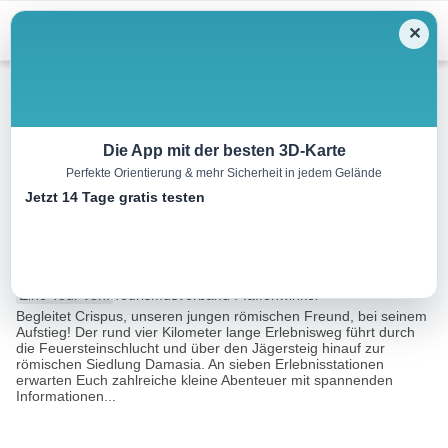
Menu
✕
Wandern
Die App mit der besten 3D-Karte
Perfekte Orientierung & mehr Sicherheit in jedem Gelände
Via Damasia – Die Römer am
Jetzt 14 Tage gratis testen
Auerberg
5.7 km
01:50 h
344 m
86 m
Eine Tour von:
Tourismusverband Pfaffenwinkel
Begleitet Crispus, unseren jungen römischen Freund, bei seinem
Aufstieg! Der rund vier Kilometer lange Erlebnisweg führt durch
die Feuersteinschlucht und über den Jägersteig hinauf zur
römischen Siedlung Damasia. An sieben Erlebnisstationen
erwarten Euch zahlreiche kleine Abenteuer mit spannenden
Informationen...