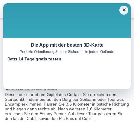
Menu
✕
Mountainbike
Die App mit der besten 3D-Karte
Perfekte Orientierung & mehr Sicherheit in jedem Gelände
Tour zum Estany Primer vom
Jetzt 14 Tage gratis testen
Cortals
5.0 km
00:38 h
164 m
305 m
Eine Tour von:
RealityMaps
Diese Tour startet am Gipfel des Cortals. Sie erreichen den
Startpunkt, indem Sie auf den Berg per Seilbahn oder Tour aus
Encamp erklimmen. Fahren Sie 3,5 Kilometer in östliche Richtung
und biegen dann rechts ab. Nach weiteren 1,6 Kilometer
erreichen Sie den Estany Primer. Auf dieser Tour passieren Sie
den lac del Cubil, sowie den Pic Baix del Cubil...