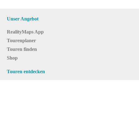
Unser Angebot
RealityMaps App
Tourenplaner
Touren finden
Shop
Touren entdecken
Schönste Wandertouren
Top-Touren
Top-Regionen
Skitouren
Infos & Service
News