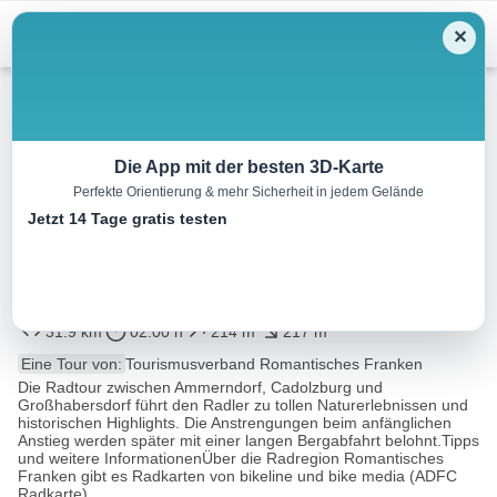
Menu
✕
Radtour
Die App mit der besten 3D-Karte
Perfekte Orientierung & mehr Sicherheit in jedem Gelände
Tour 9: “Der Natur auf der
Jetzt 14 Tage gratis testen
Spur” – Ammerndorf –
Großhabersdorf
31.9 km
02:00 h
214 m
217 m
Eine Tour von:
Tourismusverband Romantisches Franken
Die Radtour zwischen Ammerndorf, Cadolzburg und
Großhabersdorf führt den Radler zu tollen Naturerlebnissen und
historischen Highlights. Die Anstrengungen beim anfänglichen
Anstieg werden später mit einer langen Bergabfahrt belohnt.Tipps
und weitere InformationenÜber die Radregion Romantisches
Franken gibt es Radkarten von bikeline und bike media (ADFC
Radkarte)...