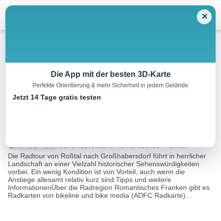
Menu
✕
Radtour
Die App mit der besten 3D-Karte
Perfekte Orientierung & mehr Sicherheit in jedem Gelände
Tour 7: „Auf alten Wegen“ –
Jetzt 14 Tage gratis testen
Roßtal – Großhabersdorf
31.0 km
02:00 h
95 m
97 m
Eine Tour von:
Tourismusverband Romantisches Franken
Die Radtour von Roßtal nach Großhabersdorf führt in herrlicher
Landschaft an einer Vielzahl historischer Sehenswürdigkeiten
vorbei. Ein wenig Kondition ist von Vorteil, auch wenn die
Anstiege allesamt relativ kurz sind.Tipps und weitere
InformationenÜber die Radregion Romantisches Franken gibt es
Radkarten von bikeline und bike media (ADFC Radkarte)...