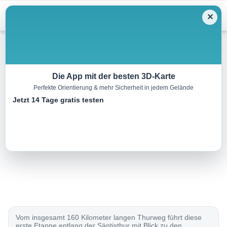
Menu
✕
Wandern
Die App mit der besten 3D-Karte
Perfekte Orientierung & mehr Sicherheit in jedem Gelände
Thurweg, Etappe 1/8
Jetzt 14 Tage gratis testen
20.0 km
05:15 h
280 m
880 m
Eine Tour von:
SchweizMobil
..
Vom insgesamt 160 Kilometer langen Thurweg führt diese
erste Etappe entlang der Säntisthur mit Blick zu den