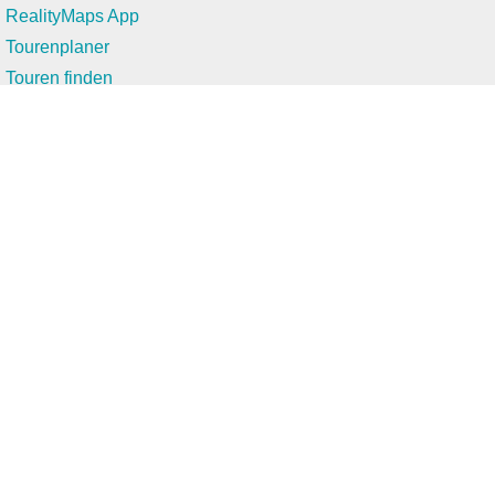
RealityMaps App
Tourenplaner
Touren finden
Shop
Touren entdecken
Schönste Wandertouren
Top-Touren
Top-Regionen
Skitouren
Infos & Service
News
FAQs
Über uns