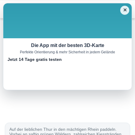
Menu
✕
Kajak
Die App mit der besten 3D-Karte
Perfekte Orientierung & mehr Sicherheit in jedem Gelände
Thur Kanu
Jetzt 14 Tage gratis testen
18.0 km
00:00 h
m
m
Eine Tour von:
SchweizMobil
..
Auf der lieblichen Thur in den mächtigen Rhein paddeln.
Vorbei an saftig grünen Wäldern, zahlreichen Kiesstränden,