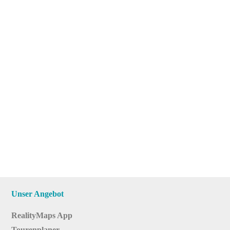
Unser Angebot
RealityMaps App
Tourenplaner