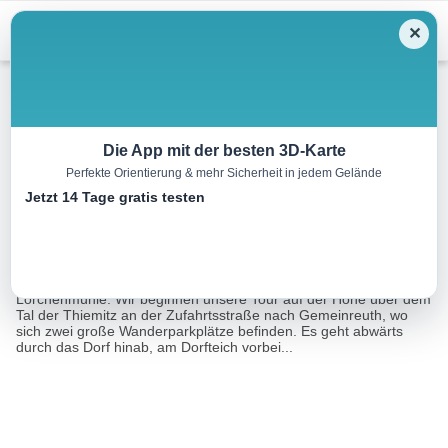
Menu
✕
Wandern
Die App mit der besten 3D-Karte
Perfekte Orientierung & mehr Sicherheit in jedem Gelände
Thiemitztal-Weg DÖ 61
Jetzt 14 Tage gratis testen
8.0 km
03:00 h
351 m
351 m
Eine Tour von:
FRANKENWALD TOURISMUS Service Center
Mit dem Schanzenbinderweg von Gemeinreuth zur
Lorchenmühle: Wir beginnen unsere Tour auf der Höhe über dem
Tal der Thiemitz an der Zufahrtsstraße nach Gemeinreuth, wo
sich zwei große Wanderparkplätze befinden. Es geht abwärts
durch das Dorf hinab, am Dorfteich vorbei...