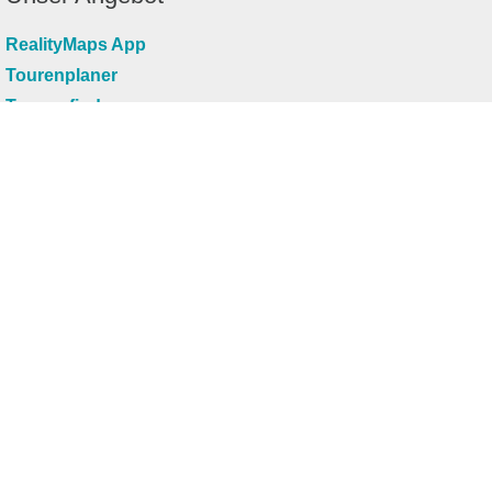
RealityMaps App
Tourenplaner
Touren finden
Shop
Touren entdecken
Schönste Wandertouren
Top-Touren
Top-Regionen
Skitouren
Infos & Service
News
FAQs
Über uns