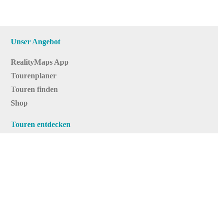
Unser Angebot
RealityMaps App
Tourenplaner
Touren finden
Shop
Touren entdecken
Schönste Wandertouren
Top-Touren
Top-Regionen
Skitouren
Infos & Service