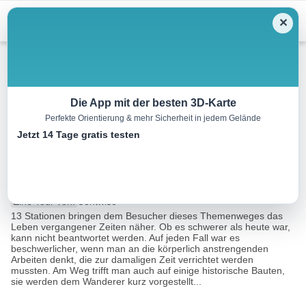
Menu
✕
Wandern
Die App mit der besten 3D-Karte
Perfekte Orientierung & mehr Sicherheit in jedem Gelände
Themenweg “Vom Alten
Jetzt 14 Tage gratis testen
Leben”
7.6 km
03:00 h
230 m
230 m
Eine Tour von:
Contwise
13 Stationen bringen dem Besucher dieses Themenweges das
Leben vergangener Zeiten näher. Ob es schwerer als heute war,
kann nicht beantwortet werden. Auf jeden Fall war es
beschwerlicher, wenn man an die körperlich anstrengenden
Arbeiten denkt, die zur damaligen Zeit verrichtet werden
mussten. Am Weg trifft man auch auf einige historische Bauten,
sie werden dem Wanderer kurz vorgestellt...