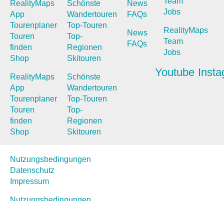
Team
RealityMaps
Schönste
News
Jobs
App
Wandertouren
FAQs
Tourenplaner
Top-Touren
RealityMaps
News
Touren
Top-
Team
FAQs
finden
Regionen
Jobs
Shop
Skitouren
Youtube
Inst
RealityMaps
Schönste
App
Wandertouren
Tourenplaner
Top-Touren
Touren
Top-
finden
Regionen
Shop
Skitouren
Nutzungsbedingungen
Datenschutz
Impressum
Nutzungsbedingungen
Datenschutz
Impressum