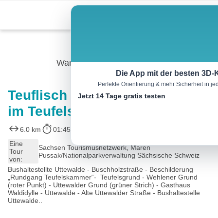
Skip
Menu
to
content
Wandern
Die App mit der besten 3D-
Perfekte Orientierung & mehr Sicherheit in 
Teuflisch schöne Erlebnisse
Jetzt 14 Tage gratis testen
im Teufelsgrund
6.0 km
01:45 h
104 m
104 m
Eine
Sachsen Tourismusnetzwerk, Maren
Tour
Pussak/Nationalparkverwaltung Sächsische Schweiz
von:
Bushaltestellte Uttewalde - Buschholzstraße - Beschilderung
„Rundgang Teufelskammer“- Teufelsgrund - Wehlener Grund
(roter Punkt) - Uttewalder Grund (grüner Strich) - Gasthaus
Waldidylle - Uttewalde - Alte Uttewalder Straße - Bushaltestelle
Uttewalde..