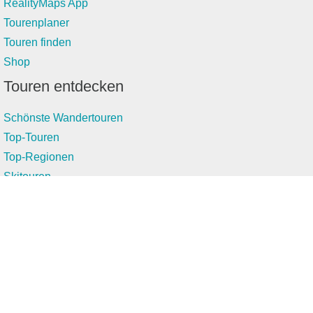
RealityMaps App
Tourenplaner
Touren finden
Shop
Touren entdecken
Schönste Wandertouren
Top-Touren
Top-Regionen
Skitouren
Infos & Service
News
FAQs
Über uns
RealityMaps