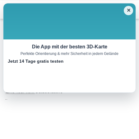
Menu
✕
Radtour
Die App mit der besten 3D-Karte
Perfekte Orientierung & mehr Sicherheit in jedem Gelände
Tauernradweg Etappe 2:
Jetzt 14 Tage gratis testen
Mittersill – Bruck
32.5 km
02:11 h
56 m
88 m
Eine Tour von:
Outdooractive
..