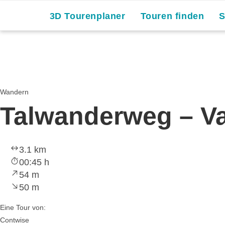
Skip
3D Tourenplaner
Touren finden
to
content
Wandern
Talwanderweg – Va
3.1 km
00:45 h
54 m
50 m
Eine Tour von:
Contwise