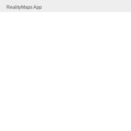
RealityMaps App
Tourenplaner
Touren finden
Shop
Touren entdecken
Schönste Wandertouren
Top-Touren
Top-Regionen
Skitouren
Infos & Service
News
FAQs
Über uns