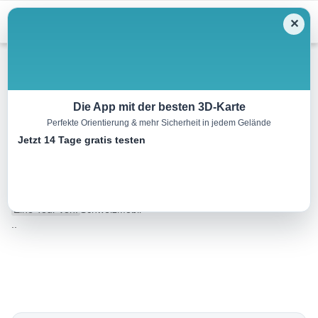
Menu
✕
Radtour
Die App mit der besten 3D-Karte
Perfekte Orientierung & mehr Sicherheit in jedem Gelände
Studenland-Töss-Römer-
Jetzt 14 Tage gratis testen
Route, Etappe 2/2
54.0 km
00:00 h
740 m
760 m
Eine Tour von:
SchweizMobil
..