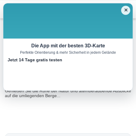
Menu
✕
Wandern
Die App mit der besten 3D-Karte
Perfekte Orientierung & mehr Sicherheit in jedem Gelände
Steuerberg [4] Tiroler
Jetzt 14 Tage gratis testen
4.8 km
01:45 h
115 m
115 m
Eine Tour von:
Datacycle
Er führt durch malerische Wälder und Wiesen in Mittelkärnten.
Genießen Sie die Ruhe der Natur und atemberaubende Ausblicke
auf die umliegenden Berge...