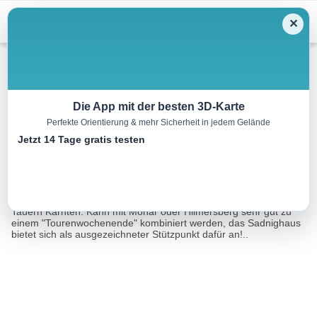
Menu
✕
Skitour
Die App mit der besten 3D-Karte
Perfekte Orientierung & mehr Sicherheit in jedem Gelände
Stellkopf
Jetzt 14 Tage gratis testen
9.3 km
03:00 h
975 m
975 m
Eine Tour von:
Datacycle
Eine der beliebtesten Touren in der Nationalpark-Region Hohe
Tauern Kärnten. Kann mit Mohar oder Hilmersberg sehr gut zu
einem "Tourenwochenende" kombiniert werden, das Sadnighaus
bietet sich als ausgezeichneter Stützpunkt dafür an!..