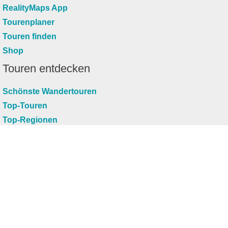
RealityMaps App
Tourenplaner
Touren finden
Shop
Touren entdecken
Schönste Wandertouren
Top-Touren
Top-Regionen
Skitouren
Infos & Service
News
FAQs
Über uns