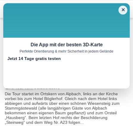
Menu
✕
Wandern
Die App mit der besten 3D-Karte
Perfekte Orientierung & mehr Sicherheit in jedem Gelände
Steinweg-Runde über
Jetzt 14 Tage gratis testen
Lärchenweg
7.5 km
02:30 h
460 m
460 m
Eine Tour von:
Outdooractive
Die Tour startet im Ortskern von Alpbach, links an der Kirche
vorbei bis zum Hotel Böglerhof. Gleich nach dem Hotel links
abbiegen und aufwärts über einen schönen Wiesensteig zum
Stammgästewald (alle langjährigen Gäste von Alpbach
bekommen einen eigenen Baum gepflanzt) und zum Orsteil
„Hausberg“. Beim letzten Hof rechts der Beschilderung
„Steinweg“ und dem Weg Nr. A23 folgen...