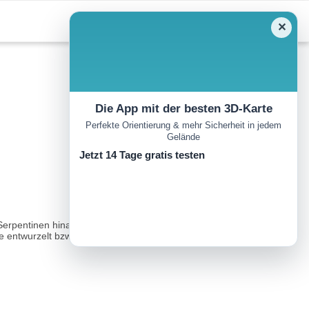
✕
Die App mit der besten 3D-Karte
Perfekte Orientierung & mehr Sicherheit in jedem
Gelände
Jetzt 14 Tage gratis testen
en Serpentinen hinauf bis zu den in den Sommermonaten gemähten
e entwurzelt bzw. geknickt haben...