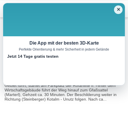
Menu
✕
Schneeschuh
Die App mit der besten 3D-Karte
Perfekte Orientierung & mehr Sicherheit in jedem Gelände
Steinberger Kotalm
Jetzt 14 Tage gratis testen
5.8 km
03:30 h
420 m
420 m
Eine Tour von:
Contwise
Die Schneeschuhwanderung, die überwiegend durch bewaldetes
Gebiet führt, startet am Parkplatz der Rofanlifte II. Hinter dem
Wirtschaftsgebäude führt der Weg hinauf zum Gfaßsattel
(Marterl), Gehzeit ca. 30 Minuten. Der Beschilderung weiter in
Richtung (Steinberger) Kotalm - Unutz folgen. Nach ca...