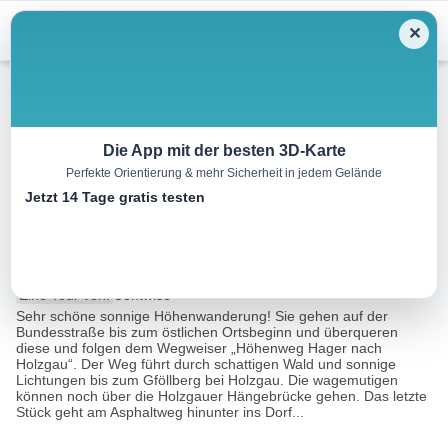
Menu
✕
Wandern
Die App mit der besten 3D-Karte
Perfekte Orientierung & mehr Sicherheit in jedem Gelände
Steeg über Hager Höhenweg
Jetzt 14 Tage gratis testen
nach Holzgau
7.2 km
02:30 h
312 m
314 m
Eine Tour von:
Contwise
Sehr schöne sonnige Höhenwanderung! Sie gehen auf der
Bundesstraße bis zum östlichen Ortsbeginn und überqueren
diese und folgen dem Wegweiser „Höhenweg Hager nach
Holzgau“. Der Weg führt durch schattigen Wald und sonnige
Lichtungen bis zum Gföllberg bei Holzgau. Die wagemutigen
können noch über die Holzgauer Hängebrücke gehen. Das letzte
Stück geht am Asphaltweg hinunter ins Dorf...