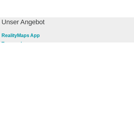
Unser Angebot
RealityMaps App
Tourenplaner
Touren finden
Shop
Touren entdecken
Schönste Wandertouren
Top-Touren
Top-Regionen
Skitouren
Infos & Service
News