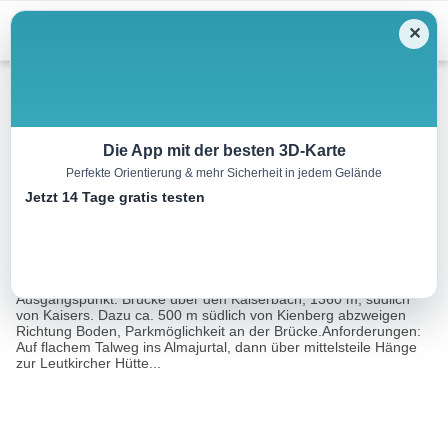
Menu
✕
Skitour
Die App mit der besten 3D-Karte
Perfekte Orientierung & mehr Sicherheit in jedem Gelände
Stanskogel, 2757 m
Jetzt 14 Tage gratis testen
22.9 km
06:45 h
1586 m
1586 m
Eine Tour
Rother Wanderführer Große Skitouren Ostalpen
von:
(Andrea Strauß, Andreas Strauß)
Ausgangspunkt: Brücke über den Kaiserbach, 1360 m, südlich
von Kaisers. Dazu ca. 500 m südlich von Kienberg abzweigen
Richtung Boden, Parkmöglichkeit an der Brücke.Anforderungen:
Auf flachem Talweg ins Almajurtal, dann über mittelsteile Hänge
zur Leutkircher Hütte...