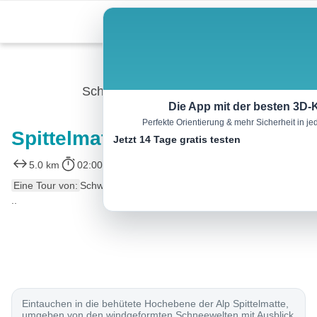
Skip
Menu
to
content
Schneeschuh
Die App mit der besten 3D-
Perfekte Orientierung & mehr Sicherheit in 
Spittelmatte Trail
Jetzt 14 Tage gratis testen
5.0 km
02:00 h
160 m
160 m
Eine Tour von:
SchweizMobil
..
Eintauchen in die behütete Hochebene der Alp Spittelmatte,
umgeben von den windgeformten Schneewelten mit Ausblick