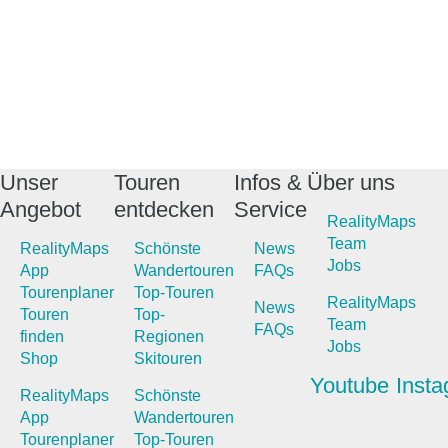
Unser
Touren
Infos &
Über uns
Angebot
entdecken
Service
RealityMaps
Team
RealityMaps
Schönste
News
Jobs
App
Wandertouren
FAQs
Tourenplaner
Top-Touren
RealityMaps
News
Touren
Top-
Team
FAQs
finden
Regionen
Jobs
Shop
Skitouren
Youtube
Inst
RealityMaps
Schönste
App
Wandertouren
Tourenplaner
Top-Touren