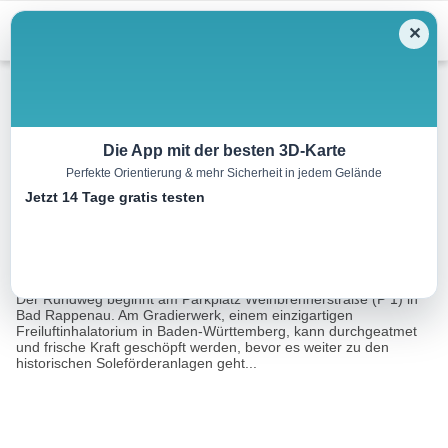
Menu
✕
Wandern
Die App mit der besten 3D-Karte
Perfekte Orientierung & mehr Sicherheit in jedem Gelände
Sole-Rundwanderweg
Jetzt 14 Tage gratis testen
6.8 km
01:47 h
92 m
92 m
Eine
Tourismusnetzwerk Baden-Württemberg,
Tour von:
Touristikgemeinschaft HeilbronnerLand e.V.
Der Rundweg beginnt am Parkplatz Weinbrennerstraße (P 1) in
Bad Rappenau. Am Gradierwerk, einem einzigartigen
Freiluftinhalatorium in Baden-Württemberg, kann durchgeatmet
und frische Kraft geschöpft werden, bevor es weiter zu den
historischen Soleförderanlagen geht...