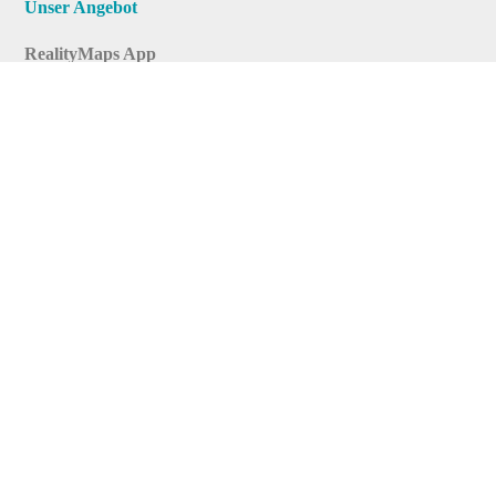
Unser Angebot
RealityMaps App
Tourenplaner
Touren finden
Shop
Touren entdecken
Schönste Wandertouren
Top-Touren
Top-Regionen
Skitouren
Infos & Service
News
FAQs