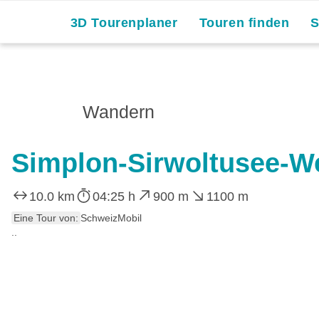
Skip
3D Tourenplaner
Touren finden
to
content
Wandern
Simplon-Sirwoltusee-W
10.0 km
04:25 h
900 m
1100 m
Eine Tour von:
SchweizMobil
..